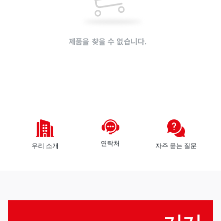
것
로
들
그
인
제품을 찾을 수 없습니다.
회
원
가
모
입
든
공
장바구니가 비어 있습니다.!
급
판
업
매
체
자
연락처
우리 소개
자주 묻는 질문
구
구
역
매
자
로
그
인