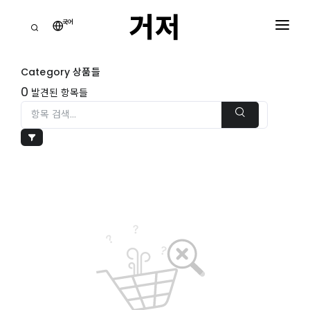
거저
국어
거
점
Category 상품들
홈
0
발견된 항목들
모
든
카
테
장
고
바
리
구
니
거
0
저
주
쇼핑 장바구니
는