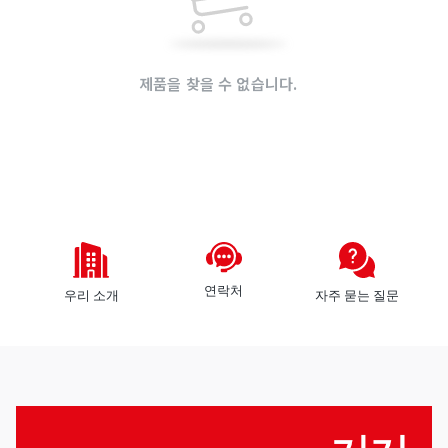
것
로
들
그
인
제품을 찾을 수 없습니다.
회
원
가
모
입
든
공
장바구니가 비어 있습니다.!
급
판
업
매
체
자
연락처
우리 소개
자주 묻는 질문
구
구
역
매
자
로
그
인