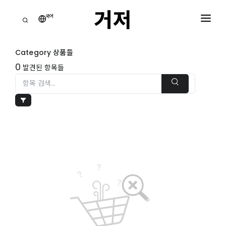
거저
국어
거
점
Category 상품들
홈
0
발견된 항목들
모
든
카
테
장
고
바
리
구
니
거
0
저
주
쇼핑 장바구니
는