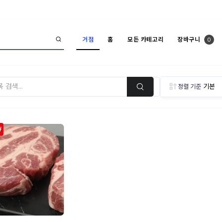
거점
홈
모든 카테고리
장바구니
0
정렬 기준
￦