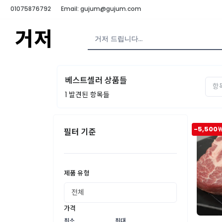
01075876792
Email: gujum@gujum.com
거저
베스트셀러 상품들
1
발견된 항목들
-5,500
필터 기준
제품 유형
가격
최소
최대