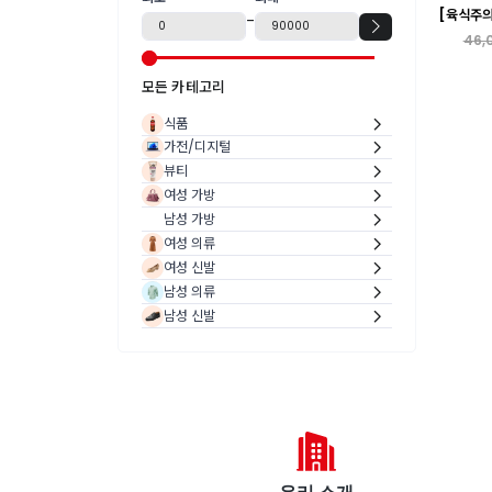
[육식주의
-
암퇘지
46,
모든 카테고리
식품
가전/디지털
뷰티
여성 가방
남성 가방
여성 의류
여성 신발
남성 의류
남성 신발
우리 소개