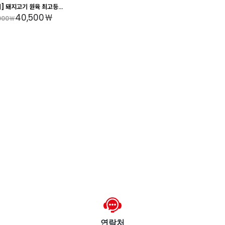
] 돼지고기 원육 최고등급
40,500￦
 앞다리살 3kg 내외
000￦
연락처