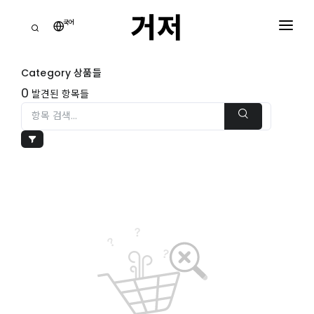
거저
국어
거
점
Category 상품들
홈
0
발견된 항목들
모
든
카
테
장
고
바
리
구
니
거
0
저
주
쇼핑 장바구니
는