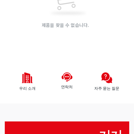
것
로
들
그
인
제품을 찾을 수 없습니다.
회
원
가
모
입
든
공
장바구니가 비어 있습니다.!
급
판
업
매
체
자
연락처
우리 소개
자주 묻는 질문
구
구
역
매
자
로
그
인