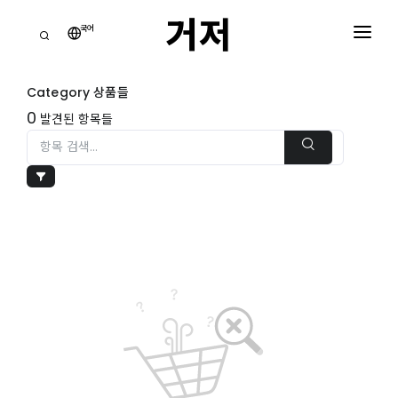
거저
국어
거
점
Category 상품들
홈
0
발견된 항목들
모
든
카
테
장
고
바
리
구
니
거
0
저
주
쇼핑 장바구니
는