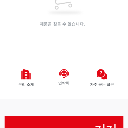
것
로
들
그
인
제품을 찾을 수 없습니다.
회
원
가
모
입
든
공
장바구니가 비어 있습니다.!
급
판
업
매
체
자
연락처
우리 소개
자주 묻는 질문
구
구
역
매
자
로
그
인