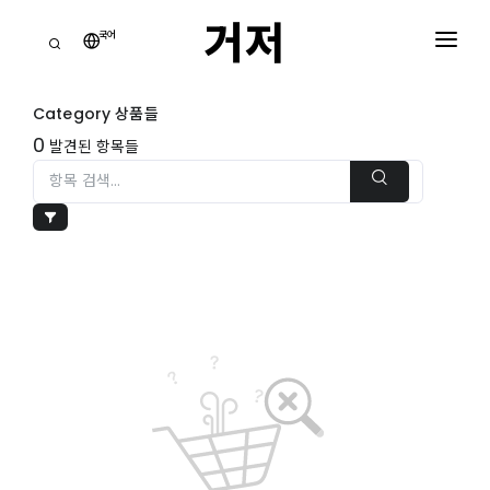
거저
국어
거
점
Category 상품들
홈
0
발견된 항목들
모
든
카
테
장
고
바
리
구
니
거
0
저
주
쇼핑 장바구니
는