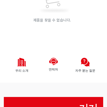
것
로
들
그
인
제품을 찾을 수 없습니다.
회
원
가
모
입
든
공
장바구니가 비어 있습니다.!
급
판
업
매
체
자
연락처
우리 소개
자주 묻는 질문
구
구
역
매
자
로
그
인