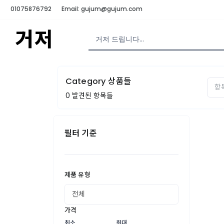
01075876792
Email: gujum@gujum.com
거저
Category 상품들
0
발견된 항목들
필터 기준
제품 유형
가격
최소
최대